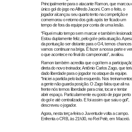
Principalmente para o atacante Ramon, que marcou 
único gol do jogo no Alfredo Jaconi. Com o feito, o
jogador alcançou seu quarto tento na competição e
comemorou o retorno dos gols após ter ficado um
tempo de fora da equipe por conta de uma lesão.
“Fiquei muito tempo sem marcar e também lesionado
Estou duplamente feliz, pelo gol e pela atuação. Apes
da pontuação ser distante para o G4, temos chances
vamos continuar na briga. É fazer a nossa parte e ve
pecbol.com
o que acontece no final do campeonato”, avaliou.
Ramon também acredita que o gol tem a participaçã
direta do novo treinador, Antônio Carlos Zago, que teri
dado liberdade para o jogador no ataque da equipe.
“Iniciei a partida pelo lado esquerdo. Nos treinamento
a gente não guarda posição. O Zago falou que ali na
frente nós temos liberdade para criar, tocar e tentar
abrir espaço. Particularmente eu gosto de jogar perto
do gol e até centralizado. E foi assim que saiu o gol”,
descreveu o jogador.
Agora, nesta terça-feira o Juventude volta a campo.
Enfrenta o CRB, às 21h30, no Rei Pelé, em Maceió.