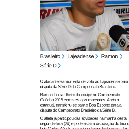
pecbol.com
Brasileiro
Lajeadense
Ramon
Série D
O atacante Ramon está de volta ao Lajeadense para
disputa da Série D do Campeonato Brasileiro.
Ramon foi o artilheiro da equipe no Campeonato
Gaúcho 2015 com seis gols marcados. Após o
estadual, transferiu-se para o Boa Esporte para a
disputa do Campeonato Brasileiro da Série B.
O atleta já participou das atividades na manhã desta
segunda-feira (29) e pode estar a disposição do técni
Luis Carlos Winck para o jogo treino desta quarta-feir