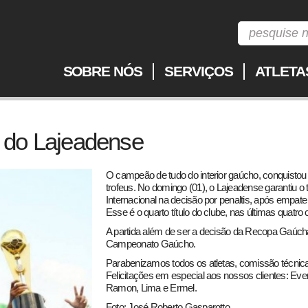
SOBRE NÓS
SERVIÇOS
ATLETA
do Lajeadense
O campeão de tudo do interior gaúcho, conquistou
trofeus. No domingo (01), o Lajeadense garantiu o 
Internacional na decisão por penaltis, após empat
Esse é o quarto título do clube, nas últimas quatr
A partida além de ser a decisão da Recopa Gaúcha
Campeonato Gaúcho.
Parabenizamos todos os atletas, comissão técnica
Felicitações em especial aos nossos clientes: Ever
Ramon, Lima e Ermel.
Foto: José Roberto Gasparotto