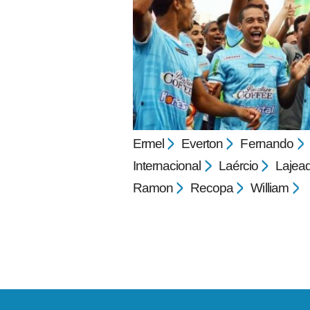
pecbol.com
Ermel
Everton
Fernando
Internacional
Laércio
Lajea
Ramon
Recopa
William