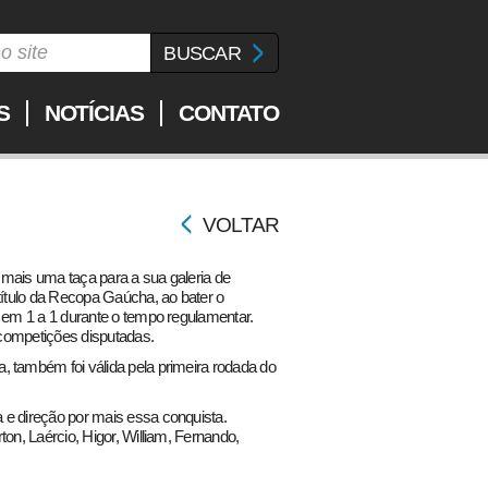
S
NOTÍCIAS
CONTATO
VOLTAR
 mais uma taça para a sua galeria de
título da Recopa Gaúcha, ao bater o
e em 1 a 1 durante o tempo regulamentar.
o competições disputadas.
, também foi válida pela primeira rodada do
 e direção por mais essa conquista.
ton, Laércio, Higor, William, Fernando,