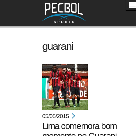
guarani
05/05/2015
Lima comemora bom