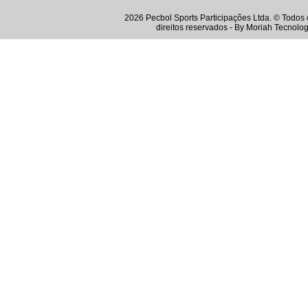
2026 Pecbol Sports Participações Ltda. © Todos 
direitos reservados - By
Moriah Tecnolog
Instagram
Twitter
Youtube
Facebook