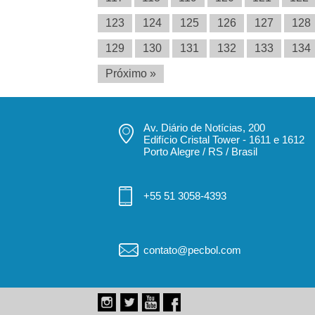
123
124
125
126
127
128
129
130
131
132
133
134
Próximo »
Av. Diário de Notícias, 200
Edifício Cristal Tower - 1611 e 1612
Porto Alegre / RS / Brasil
+55 51 3058-4393
contato@pecbol.com