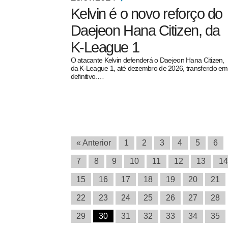
Kelvin é o novo reforço do
Daejeon Hana Citizen, da
K-League 1
O atacante Kelvin defenderá o Daejeon Hana Citizen,
da K-League 1, até dezembro de 2026, transferido em
definitivo.…
« Anterior
1
2
3
4
5
6
7
8
9
10
11
12
13
14
15
16
17
18
19
20
21
22
23
24
25
26
27
28
29
30
31
32
33
34
35