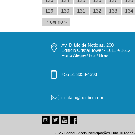
123
124
125
126
127
128
129
130
131
132
133
134
Próximo »
Av. Diário de Notícias, 200
Edifício Cristal Tower - 1611 e 1612
Porto Alegre / RS / Brasil
+55 51 3058-4393
contato@pecbol.com
2026 Pecbol Sports Participações Ltda. © Todos 