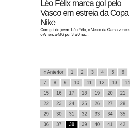
Léo Félix marca gol pelo
Vasco em estreia da Copa
Nike
Com gol do jovem Léo Félix, o Vasco da Gama vence
o América-MG por 3 a 0 na…
« Anterior
1
2
3
4
5
6
7
8
9
10
11
12
13
14
15
16
17
18
19
20
21
22
23
24
25
26
27
28
29
30
31
32
33
34
35
36
37
38
39
40
41
42