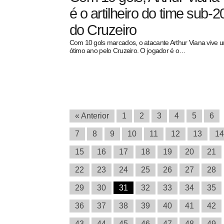
é o artilheiro do time sub-2
do Cruzeiro
Com 10 gols marcados, o atacante Arthur Viana vive 
ótimo ano pelo Cruzeiro. O jogador é o…
« Anterior
1
2
3
4
5
6
7
8
9
10
11
12
13
14
15
16
17
18
19
20
21
22
23
24
25
26
27
28
29
30
31
32
33
34
35
36
37
38
39
40
41
42
43
44
45
46
47
48
49