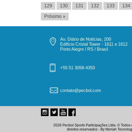
129
130
131
132
133
134
Próximo »
Av. Diário de Notícias, 200
Edifício Cristal Tower - 1611 e 1612
Porto Alegre / RS / Brasil
+55 51 3058-4393
contato@pecbol.com
2026 Pecbol Sports Participações Ltda. © Todos 
direitos reservados - By
Moriah Tecnolog